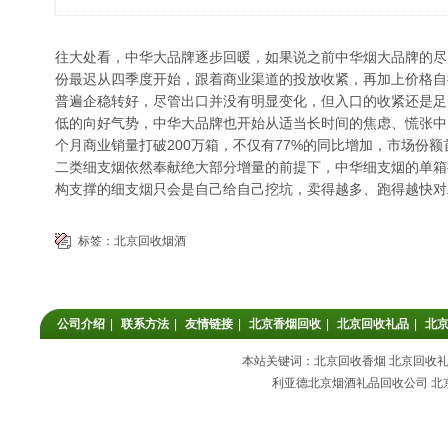
往大处看，中华大品牌逐步回暖，如果说之前中华烟大品牌的尽
份最迟从四季度开始，跟着商业渠道的投放收紧，再加上价格自
普遍企稳转好，尽管出口并没有明显变化，但入口的收紧还是足
低的向好气势，中华大品牌也开始从适当长时间的焦虑、慌张中
个月商业销量打破200万箱，不仅有77%的同比增加，市场份
二类细支烟依然奉献绝大部分增量的前提下，中华细支烟的单箱批
构支撑的细支烟只会是自己给自己挖坑，卖得越多、跑得越快对
标签：
北京回收烟酒
公司介绍
|
联系方法
|
友情链接
|
北京香烟回收
|
北京回收礼品
|
北
本站关键词：北京回收香烟 北京回收礼品
利亚德北京烟酒礼品回收公司 北京回收香