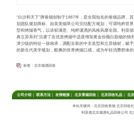
“白沙和天下”牌卷烟创制于1987年，是全国知名的卷烟品牌。
划团队规划商标、由英美烟草公司完结配方规划，可谓纯粹世界
型和烤烟香气，以浓郁满意、纯粹潇洒的风格风靡全国。利亚德
典立异系列”沿袭了在优质烤烟中适度增加黄金份额白肋烟的独
津少咳的特征一脉相承，调配全新的中支造型和立异辅材，赋予
的新生代美学规划，酷爽的世界烤烟口感，成为年轻消费群体的
标签：
北京烟酒回收
公司介绍
|
联系方法
|
友情链接
|
北京香烟回收
|
北京回收礼品
|
北
本站关键词：北京回收香烟 北京回收礼品
利亚德北京烟酒礼品回收公司 北京回收香