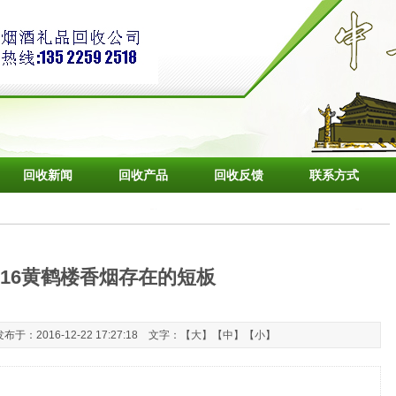
回收新闻
回收产品
回收反馈
联系方式
916黄鹤楼香烟存在的短板
：2016-12-22 17:27:18 文字：【
大
】【
中
】【
小
】