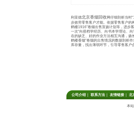
北京香烟回收
利亚德
网仔细剖析当时“
步效劳零售客户才能。依据零售客户的
鹤楼1916”卷烟出售宣扬计划等，进
一次“向搭档学经历、向书本学理论、向零
在的缺乏、好的作业方法相互沟通，扬
鹤楼香烟”卷烟的出售情况的数据剖析作
库存量，找出薄弱环节，引导零售客户
公司介绍
|
联系方法
|
友情链接
|
北
本站