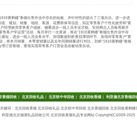
1916黄鹤楼”卷烟出售作业中存在的短板，并针对性的提出了三项办法。
进一步进
构造、规划、销量、地段、客源、花费群体等信息，拟定零售客户个性化效劳和“黄
步客户经理效劳零售客户成效。
侧重进步一线人员专业才能。安排网点人员每周展开
售客户学运营”活动，每月举行一次座谈，将在“1916黄鹤楼”卷烟出售作业中存
长避短，进步一线人员业务水平。
加强数据剖析查找薄弱环节。加强对零售客户“黄
业，将本月销量、本季度销量以及去年同期销量进行对比，剖析“1916黄鹤楼”卷烟
合理订货卷烟，逐渐实现零售客户订货金圣由被动变自动。
京香烟回收
|
北京回收礼品
|
北京软中华回收
|
北京回收香烟
|
利亚德北京香烟回
关键词：北京回收香烟 北京回收礼品 北京软中华回收 北京香烟回收 北京回收黄鹤楼1
利亚德北京烟酒礼品回收公司 北京回收香烟礼品专业网站 Copyright(C)2009-2025