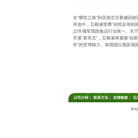
在“耀世之旅”利亚德
北京香烟回收
评选中，五粮液荣膺“叱咤全球的国
22年领军我国食品行业第一。关
开展“新常态”，五粮液将遵循“创
作”的世博精力，将我国白酒及我
公司介绍
|
联系方法
|
友情链接
|
北
本站