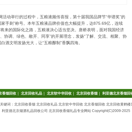
网活动举行的过程中，五粮液频传喜报，第十届我国品牌节“华谱奖”的
家手刺”称号。本年五粮液品牌价值也大幅提升，达875.69亿，连续
于将来的国际化之路，五粮液决心适当坚决。唐桥表明，面对我国经济
新、协调、绿色、敞开、同享”的开展理念，发扬“了解、交流、相聚、协
国白酒文明发扬光大，让“五粮酿制”香飘四海。
京香烟回收
|
北京回收礼品
|
北京软中华回收
|
北京回收香烟
|
利亚德北京香烟回
关键词：北京回收香烟 北京回收礼品 北京软中华回收 北京香烟回收 北京回收黄鹤楼1
利亚德北京烟酒礼品回收公司 北京回收香烟礼品专业网站 Copyright(C)2009-2025