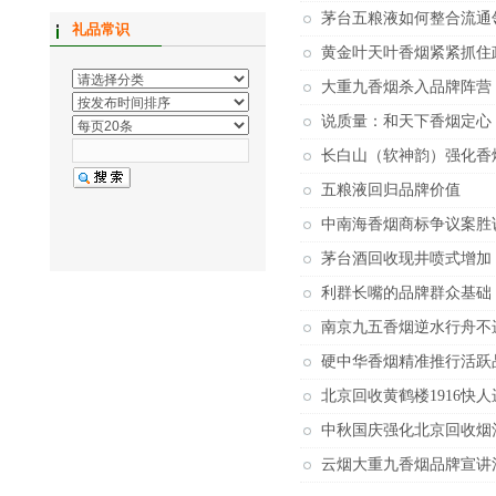
茅台五粮液如何整合流通
礼品常识
黄金叶天叶香烟紧紧抓住
大重九香烟杀入品牌阵营
说质量：和天下香烟定心
长白山（软神韵）强化香
五粮液回归品牌价值
中南海香烟商标争议案胜
茅台酒回收现井喷式增加
利群长嘴的品牌群众基础
南京九五香烟逆水行舟不
硬中华香烟精准推行活跃
北京回收黄鹤楼1916快
中秋国庆强化北京回收烟
云烟大重九香烟品牌宣讲